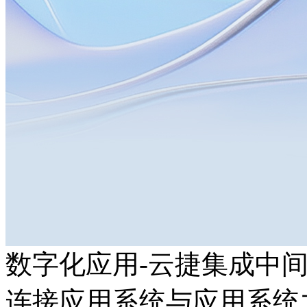
数字化应用-云捷集成中间
连接应用系统与应用系统之间的