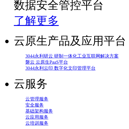
数据安全管控平台
了解更多
云原生产品及应用平台
3044永利研云 研制一体化工业互联网解决方案
磐云 云原生PaaS平台
3044永利云印 数字化文印管理平台
云服务
云管理服务
安全服务
基础架构服务
云应用服务
云培训服务