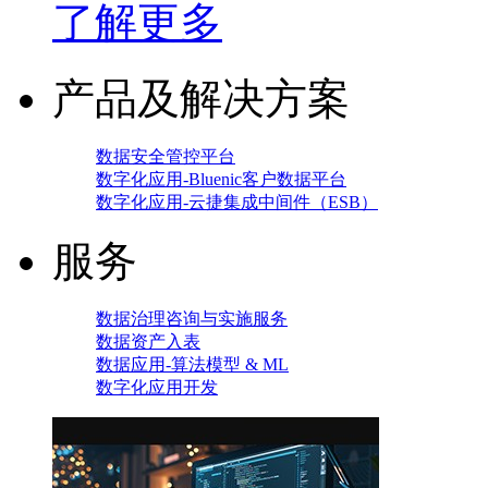
了解更多
产品及解决方案
数据安全管控平台
数字化应用-Bluenic客户数据平台
数字化应用-云捷集成中间件（ESB）
服务
数据治理咨询与实施服务
数据资产入表
数据应用-算法模型 & ML
数字化应用开发