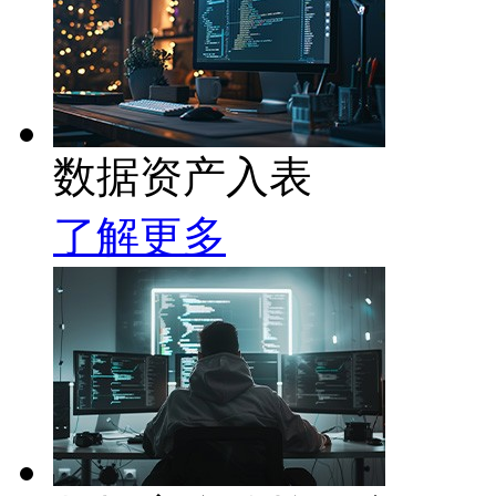
数据资产入表
了解更多