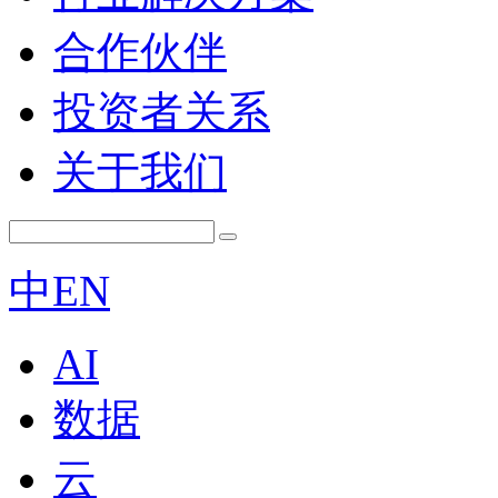
合作伙伴
投资者关系
关于我们
中
EN
AI
数据
云