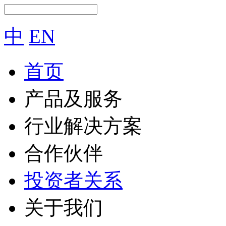
中
EN
首页
产品及服务
行业解决方案
合作伙伴
投资者关系
关于我们