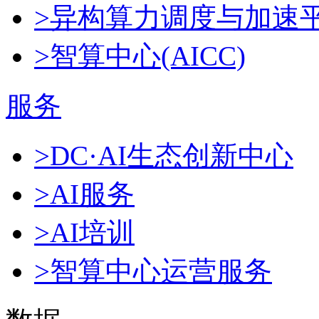
>异构算力调度与加速
>智算中心(AICC)
服务
>DC·AI生态创新中心
>AI服务
>AI培训
>智算中心运营服务