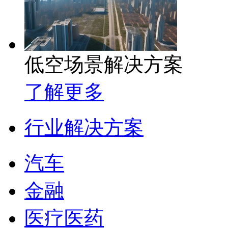
低空场景解决方案
了解更多
行业解决方案
汽车
金融
医疗医药