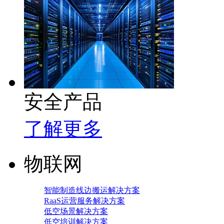
安全产品
了解更多
物联网
智能制造线边搬运解决方案
RaaS运营服务解决方案
低空场景解决方案
低空培训解决方案