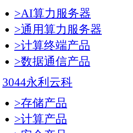
>AI算力服务器
>通用算力服务器
>计算终端产品
>数据通信产品
3044永利云科
>存储产品
>计算产品