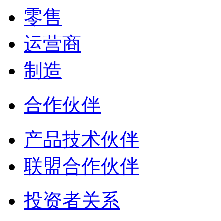
零售
运营商
制造
合作伙伴
产品技术伙伴
联盟合作伙伴
投资者关系