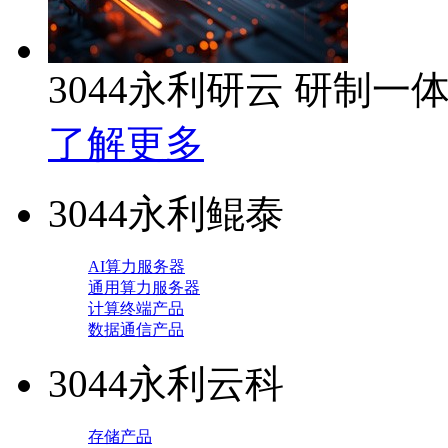
3044永利研云 研制
了解更多
3044永利鲲泰
AI算力服务器
通用算力服务器
计算终端产品
数据通信产品
3044永利云科
存储产品