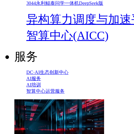
3044永利鲲泰问学一体机DeepSeek版
异构算力调度与加速
智算中心(AICC)
服务
DC·AI生态创新中心
AI服务
AI培训
智算中心运营服务