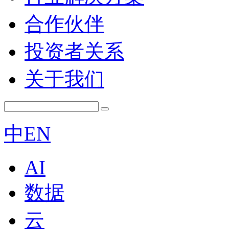
合作伙伴
投资者关系
关于我们
中
EN
AI
数据
云