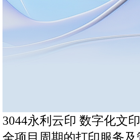
3044永利云印 数字化文
全项目周期的打印服务及管