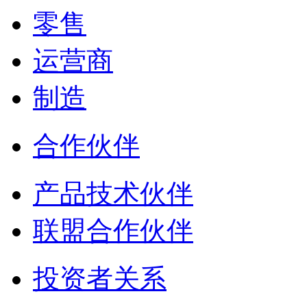
零售
运营商
制造
合作伙伴
产品技术伙伴
联盟合作伙伴
投资者关系