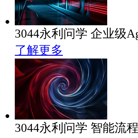
3044永利问学 企业级Ag
了解更多
3044永利问学 智能流