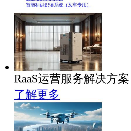
智能标识识读系统（叉车专用）
RaaS运营服务解决方案
了解更多