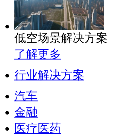
低空场景解决方案
了解更多
行业解决方案
汽车
金融
医疗医药