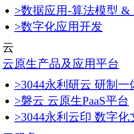
>数据应用-算法模型 & 
>数字化应用开发
云
云原生产品及应用平台
>3044永利研云 研
>磐云 云原生PaaS平台
>3044永利云印 数字