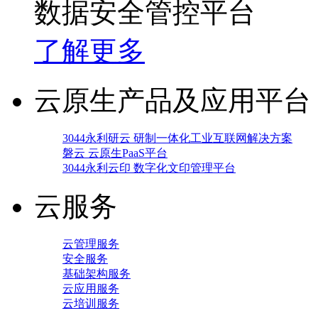
数据安全管控平台
了解更多
云原生产品及应用平台
3044永利研云 研制一体化工业互联网解决方案
磐云 云原生PaaS平台
3044永利云印 数字化文印管理平台
云服务
云管理服务
安全服务
基础架构服务
云应用服务
云培训服务