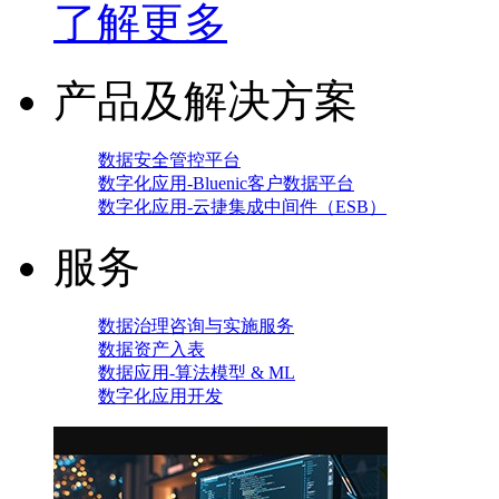
了解更多
产品及解决方案
数据安全管控平台
数字化应用-Bluenic客户数据平台
数字化应用-云捷集成中间件（ESB）
服务
数据治理咨询与实施服务
数据资产入表
数据应用-算法模型 & ML
数字化应用开发