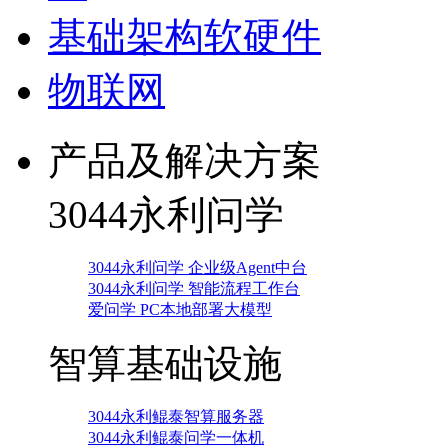
基础架构软硬件
物联网
产品及解决方案
3044永利问学
3044永利问学 企业级Agent中台
3044永利问学 智能流程工作台
爱问学 PC本地部署大模型
智算基础设施
3044永利鲲泰智算服务器
3044永利鲲泰问学一体机