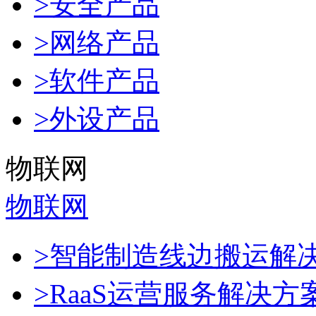
>安全产品
>网络产品
>软件产品
>外设产品
物联网
物联网
>智能制造线边搬运解
>RaaS运营服务解决方