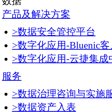
数据
产品及解决方案
>数据安全管控平台
>数字化应用-Blueni
>数字化应用-云捷集成
服务
>数据治理咨询与实施
>数据资产入表