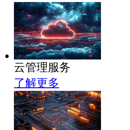
云管理服务
了解更多