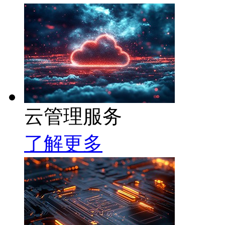
云管理服务
了解更多