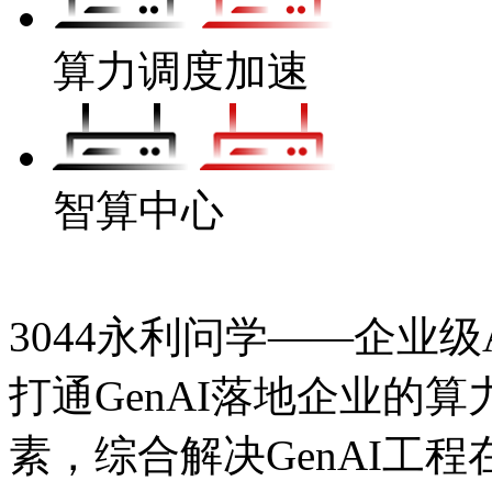
算力调度加速
智算中心
3044永利问学——企业级A
打通GenAI落地企业的算力
素，综合解决GenAI工程在