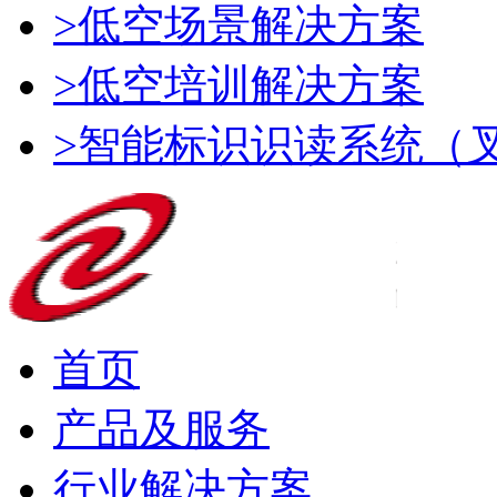
>低空场景解决方案
>低空培训解决方案
>智能标识识读系统（
首页
产品及服务
行业解决方案