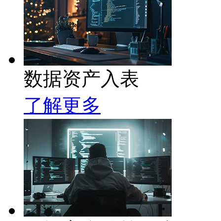
数据资产入表
了解更多