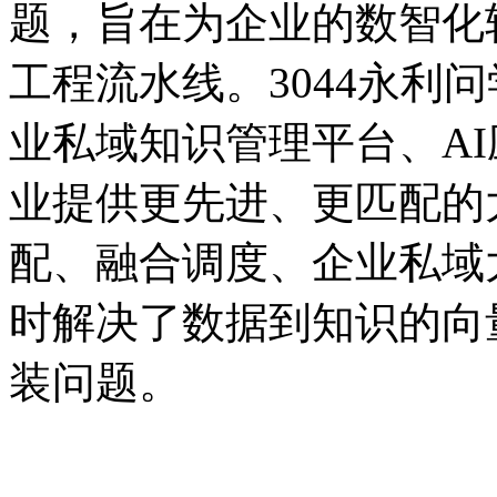
题，旨在为企业的数智
工程流水线。3044永利问
业私域知识管理平台、A
业提供更先进、更匹配的
配、融合调度、企业
时解决了数据到知识的向
装问题。