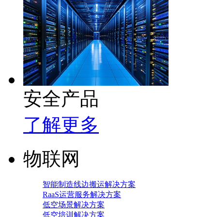
安全产品
了解更多
物联网
智能制造线边搬运解决方案
RaaS运营服务解决方案
低空场景解决方案
低空培训解决方案