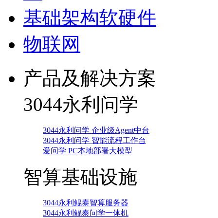
基础架构软硬件
物联网
产品及解决方案
3044永利问学
3044永利问学 企业级Agent中台
3044永利问学 智能流程工作台
爱问学 PC本地部署大模型
智算基础设施
3044永利鲲泰智算服务器
3044永利鲲泰问学一体机